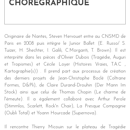
CHORÉGRAPHIQUE
Originaire de Nantes, Steven Hervouet entre au CNSMD de
Paris en 2008 puis intègre le Junior Ballet. (E. Russo/ S.
Tuizer, H. Shechter, I. Galili, C.Morganti, T. Brown). Il est
interprète dans les pièces d'Olivier Dubois (Tragédie, Auguri
et Tropismes) et Cécile Loyer (Histoires Vraies, T.A.C ,
Kartographie(s)) . Il prend part aux processus de création
des derniers projets de Jean-Christophe Boclé (Coltrane
Formes, D&Pli), de Claire Durand-Drouhin (Der Mann Im
Stock) ainsi que celui de Thomas Chopin (Le charme de
l'émeute). Il a également collaboré avec Arthur Perole
(Stimmlos, Scarlett, Rock'n Chair), La Presque Compagnie
(Oubli Total) et Yoann Hourcade (Supernova).
Il rencontre Thierry Micouin sur le plateau de Tragédie