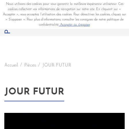
Nous utilisons des cookies pour vous garantir la meilleure expérience utilisateur. Ces
cookies collectent vos informations de navigation sur notre site. En cliquant sur «
Accepter », vous acceptez l’utilisation des cookies. Pour désactiver les cookies, cliquez sur
« S’opposer ». Pour plus d’informations, consulter les consignes de notre politique de
confidentialité.
Accepter ou s'opposer
.
Accueil
Pièces
JOUR FUTUR
JOUR FUTUR