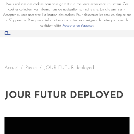
Nous utilisons des cookies pour vous garantir la meilleure expérience utilisateur. Ces
cookies collectent vos informations de navigation sur notre site. En cliquant sur «
Accepter », vous acceptez l’utilisation des cookies. Pour désactiver les cookies, cliquez sur
« S’opposer ». Pour plus d’informations, consulter les consignes de notre politique de
confidentialité.
Accepter ou s'opposer
.
Accueil
Pièces
JOUR FUTUR deployed
JOUR FUTUR DEPLOYED