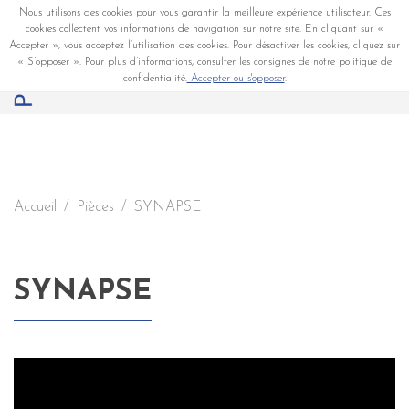
Nous utilisons des cookies pour vous garantir la meilleure expérience utilisateur. Ces
cookies collectent vos informations de navigation sur notre site. En cliquant sur «
Accepter », vous acceptez l’utilisation des cookies. Pour désactiver les cookies, cliquez sur
« S’opposer ». Pour plus d’informations, consulter les consignes de notre politique de
confidentialité.
Accepter ou s'opposer
.
Accueil
Pièces
SYNAPSE
SYNAPSE